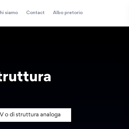
hi siamo
Contact
Albo pretorio
truttura
V o di struttura analoga